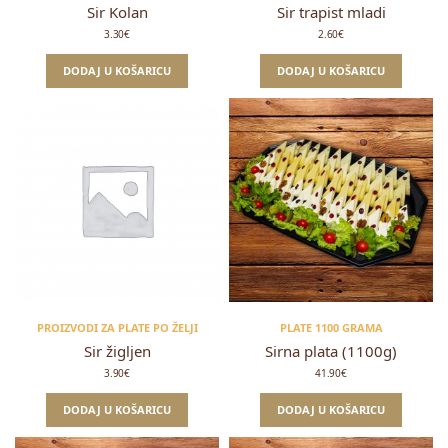
Sir Kolan
Sir trapist mladi
3.30
€
2.60
€
DODAJ U KOŠARICU
DODAJ U KOŠARICU
PROIZVODI ZA PLATE PO ŽELJI
PLATE 1100 GRAMA
Sir žigljen
Sirna plata (1100g)
3.90
€
41.90
€
DODAJ U KOŠARICU
DODAJ U KOŠARICU