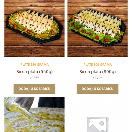
PLATE 550 GRAMA
PLATE 800 GRAMA
Sirna plata (550g)
Sirna plata (800g)
20.95
€
32.20
€
DODAJ U KOŠARICU
DODAJ U KOŠARICU