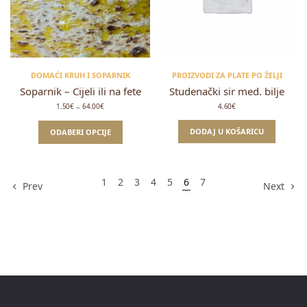
DOMAĆI KRUH I SOPARNIK
PROIZVODI ZA PLATE PO ŽELJI
Soparnik – Cijeli ili na fete
Studenački sir med. bilje
Raspon
–
1.50
€
64.00
€
4.60
€
cijena:
od
1.50€
DODAJ U KOŠARICU
ODABERI OPCIJE
do
64.00€
1
2
3
4
5
6
7
Prev
Next