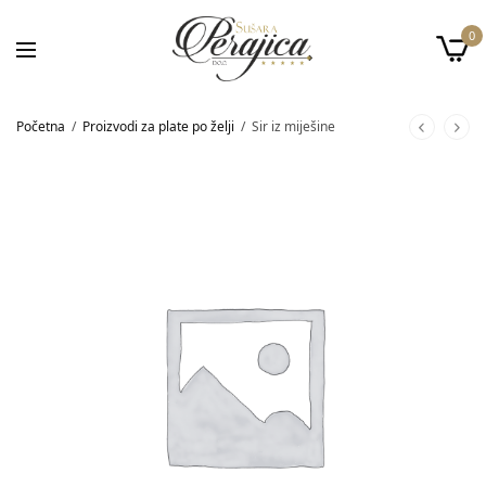
0
Početna
/
Proizvodi za plate po želji
/
Sir iz miješine