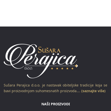
Sušara Perajica d.o.o. je nastavak obiteljske tradicije koja se
bavi proizvodnjom suhomesnatih proizvoda….
(saznajte više)
NAŠI PROIZVODI