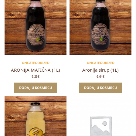
UNCATEGORIZED
UNCATEGORIZED
ARONIJA MATIČNA (1L)
Aronija sirup (1L)
9.29
€
6.64
€
DODAJ U KOŠARICU
DODAJ U KOŠARICU