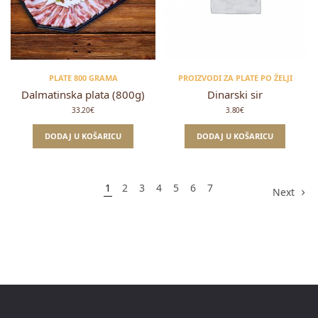
PLATE 800 GRAMA
PROIZVODI ZA PLATE PO ŽELJI
Dalmatinska plata (800g)
Dinarski sir
33.20
€
3.80
€
DODAJ U KOŠARICU
DODAJ U KOŠARICU
1
2
3
4
5
6
7
Next