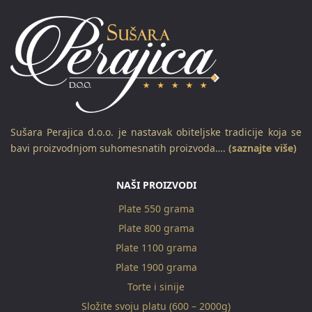
Sušara Perajica d.o.o. je nastavak obiteljske tradicije koja se
bavi proizvodnjom suhomesnatih proizvoda….
(saznajte više)
NAŠI PROIZVODI
Plate 550 grama
Plate 800 grama
Plate 1100 grama
Plate 1900 grama
Torte i sinije
Složite svoju platu (600 – 2000g)