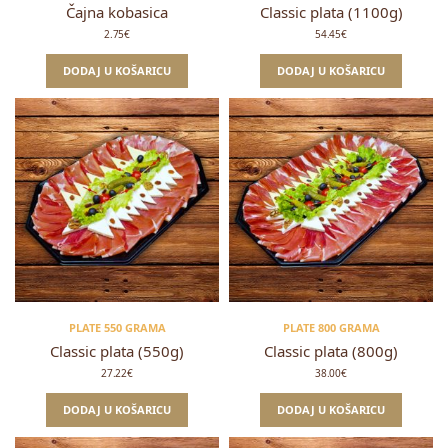
Čajna kobasica
Classic plata (1100g)
2.75
€
54.45
€
DODAJ U KOŠARICU
DODAJ U KOŠARICU
PLATE 550 GRAMA
PLATE 800 GRAMA
Classic plata (550g)
Classic plata (800g)
27.22
€
38.00
€
DODAJ U KOŠARICU
DODAJ U KOŠARICU