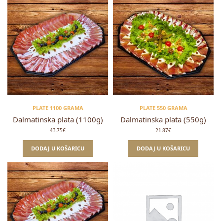
PLATE 1100 GRAMA
PLATE 550 GRAMA
Dalmatinska plata (1100g)
Dalmatinska plata (550g)
43.75
€
21.87
€
DODAJ U KOŠARICU
DODAJ U KOŠARICU