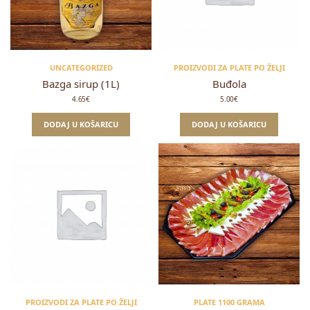
UNCATEGORIZED
PROIZVODI ZA PLATE PO ŽELJI
Bazga sirup (1L)
Buđola
4.65
€
5.00
€
DODAJ U KOŠARICU
DODAJ U KOŠARICU
PROIZVODI ZA PLATE PO ŽELJI
PLATE 1100 GRAMA