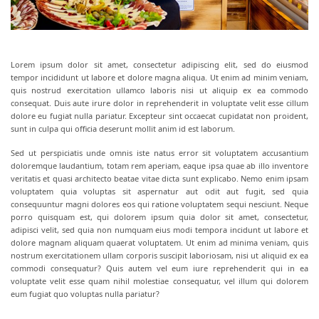
Lorem ipsum dolor sit amet, consectetur adipiscing elit, sed do eiusmod
tempor incididunt ut labore et dolore magna aliqua. Ut enim ad minim veniam,
quis nostrud exercitation ullamco laboris nisi ut aliquip ex ea commodo
consequat. Duis aute irure dolor in reprehenderit in voluptate velit esse cillum
dolore eu fugiat nulla pariatur. Excepteur sint occaecat cupidatat non proident,
sunt in culpa qui officia deserunt mollit anim id est laborum.
Sed ut perspiciatis unde omnis iste natus error sit voluptatem accusantium
doloremque laudantium, totam rem aperiam, eaque ipsa quae ab illo inventore
veritatis et quasi architecto beatae vitae dicta sunt explicabo. Nemo enim ipsam
voluptatem quia voluptas sit aspernatur aut odit aut fugit, sed quia
consequuntur magni dolores eos qui ratione voluptatem sequi nesciunt. Neque
porro quisquam est, qui dolorem ipsum quia dolor sit amet, consectetur,
adipisci velit, sed quia non numquam eius modi tempora incidunt ut labore et
dolore magnam aliquam quaerat voluptatem. Ut enim ad minima veniam, quis
nostrum exercitationem ullam corporis suscipit laboriosam, nisi ut aliquid ex ea
commodi consequatur? Quis autem vel eum iure reprehenderit qui in ea
voluptate velit esse quam nihil molestiae consequatur, vel illum qui dolorem
eum fugiat quo voluptas nulla pariatur?