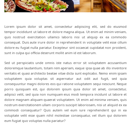
Lorem ipsum dolor sit amet, consectetur adipiscing elit, sed do eiusmod
tempor incididunt ut labore et dolore magna aliqua. Ut enim ad minim veniam,
quis nostrud exercitation ullamco laboris nisi ut aliquip ex ea commodo
consequat. Duis aute irure dolor in reprehenderit in voluptate velit esse cillum
dolore eu fugiat nulla pariatur. Excepteur sint occaecat cupidatat non proident,
sunt in culpa qui officia deserunt mollit anim id est laborum.
Sed ut perspiciatis unde omnis iste natus error sit voluptatem accusantium
doloremque laudantium, totam rem aperiam, eaque ipsa quae ab illo inventore
veritatis et quasi architecto beatae vitae dicta sunt explicabo. Nemo enim ipsam
voluptatem quia voluptas sit aspernatur aut odit aut fugit, sed quia
consequuntur magni dolores eos qui ratione voluptatem sequi nesciunt. Neque
porro quisquam est, qui dolorem ipsum quia dolor sit amet, consectetur,
adipisci velit, sed quia non numquam eius modi tempora incidunt ut labore et
dolore magnam aliquam quaerat voluptatem. Ut enim ad minima veniam, quis
nostrum exercitationem ullam corporis suscipit laboriosam, nisi ut aliquid ex ea
commodi consequatur? Quis autem vel eum iure reprehenderit qui in ea
voluptate velit esse quam nihil molestiae consequatur, vel illum qui dolorem
eum fugiat quo voluptas nulla pariatur?