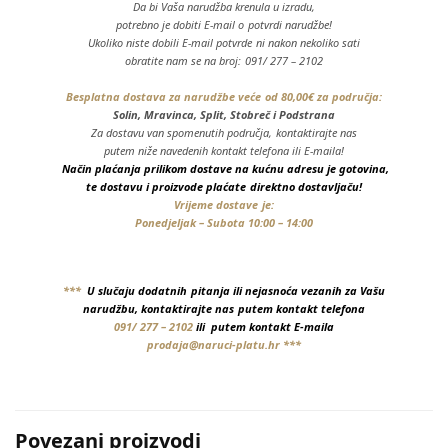
Da bi Vaša narudžba krenula u izradu,
potrebno je dobiti E-mail o potvrdi narudžbe!
Ukoliko niste dobili E-mail potvrde ni nakon nekoliko sati
obratite nam se na broj: 091/ 277 – 2102
Besplatna dostava za narudžbe veće od 80,00€ za područja:
Solin, Mravinca, Split, Stobreč i Podstrana
Za dostavu van spomenutih područja, kontaktirajte nas
putem niže navedenih kontakt telefona ili E-maila!
Način plaćanja prilikom dostave na kućnu adresu je gotovina,
te dostavu i proizvode plaćate direktno dostavljaču!
Vrijeme dostave je:
Ponedjeljak – Subota 10:00 – 14:00
***
U slučaju dodatnih pitanja ili nejasnoća vezanih za Vašu
narudžbu, kontaktirajte nas putem
kontakt telefona
091/ 277 – 2102
ili putem kontakt E-maila
prodaja@naruci-platu.hr
***
Povezani proizvodi