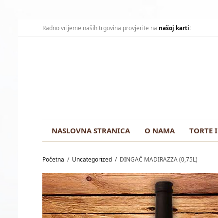
Radno vrijeme naših trgovina provjerite na
našoj karti
!
NASLOVNA STRANICA
O NAMA
TORTE I
Početna
/
Uncategorized
/
DINGAČ MADIRAZZA (0,75L)