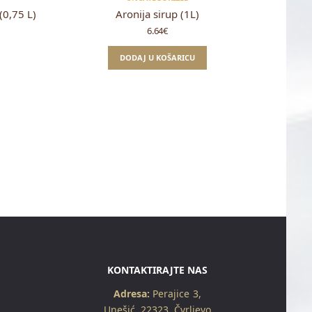
0,75 L)
Aronija sirup (1L)
6.64
€
DODAJ U KOŠARICU
KONTAKTIRAJTE NAS
Adresa:
Perajice 3,
Unešić 22323, Čvrljevo