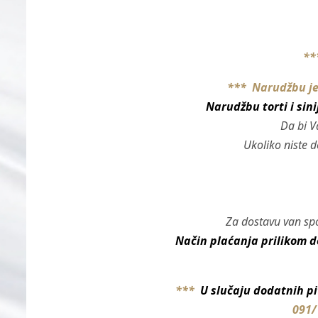
**
*** Narudžbu je 
Narudžbu torti i sin
Da bi V
Ukoliko niste d
Za dostavu van spo
Način plaćanja prilikom do
***
U slučaju dodatnih p
091/