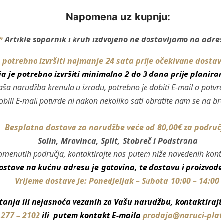
Napomena uz kupnju:
*
Artikle soparnik i kruh izdvojeno ne dostavljamo na adr
potrebno izvršiti najmanje 24 sata prije očekivane dosta
ija je potrebno izvršiti minimalno 2 do 3 dana prije plani
aša narudžba krenula u izradu, potrebno je dobiti E-mail o potvr
obili E-mail potvrde ni nakon nekoliko sati obratite nam se na b
Besplatna dostava za narudžbe veće od 80,00
€
za područ
Solin, Mravinca, Split, Stobreč i Podstrana
menutih područja, kontaktirajte nas putem niže navedenih kontak
stave na kućnu adresu je gotovina, te dostavu i proizvode
Vrijeme dostave je: Ponedjeljak – Subota 10:00 – 14:00
itanja ili nejasnoća vezanih za Vašu narudžbu, kontaktira
 277 – 2102
ili putem kontakt E-maila
prodaja@naruci-pla