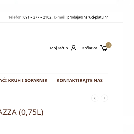
Telefon:
091 – 277 – 2102
,
E-mail:
prodaja@naruci-platu.hr
0
Moj račun
Košarica
ĆI KRUH I SOPARNIK
KONTAKTIRAJTE NAS
ZZA (0,75L)