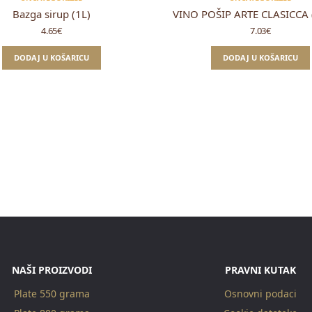
Bazga sirup (1L)
VINO POŠIP ARTE CLASICCA (
4.65
€
7.03
€
DODAJ U KOŠARICU
DODAJ U KOŠARICU
NAŠI PROIZVODI
PRAVNI KUTAK
Plate 550 grama
Osnovni podaci