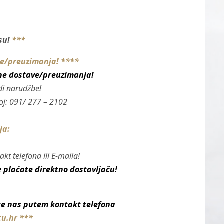
esu!
***
ve/preuzimanja! ****
rane dostave/preuzimanja!
di narudžbe!
roj: 091/ 277 – 2102
ja:
t telefona ili E-maila!
 plaćate direktno dostavljaču!
jte nas putem
kontakt telefona
tu.hr
***