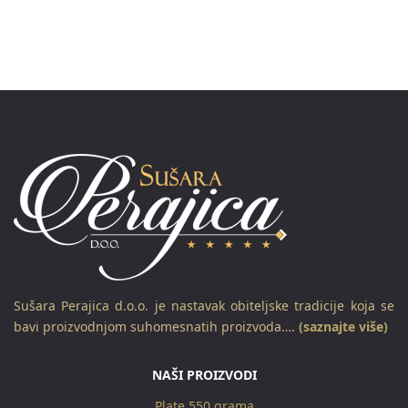
Sušara Perajica d.o.o. je nastavak obiteljske tradicije koja se
bavi proizvodnjom suhomesnatih proizvoda….
(saznajte više)
NAŠI PROIZVODI
Plate 550 grama